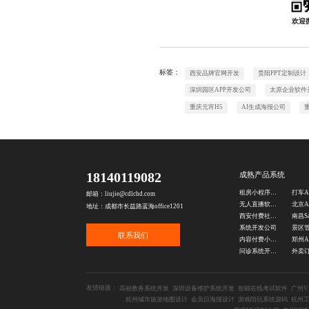
欢迎
标签：
西安品牌官网开发
贵阳PPT定制设计
深圳园区APP开发公司
太原企业软件
重庆元宵H5
AI生成海报公司
18140119082
成熟产品系统
租房小程序开发
邮箱：liujie@cdlchd.com
无人直播软件开发
地址：成都市长益路蓝海office1201
西安付费社群系统
系统开发公司
联系我们
内容付费小程序开发
问诊系统开发公司
友情链接：
高校教务系统开发
深圳设备维护系统开发
智能在线考试软件
广州V
杭州城市旅游地图设计
会员日海报设计
游戏陪玩系统源码
杭州工