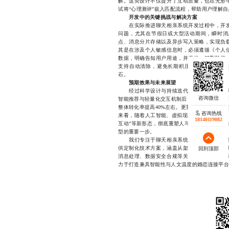
解。这类设计不仅提升了互动质量，也在无形
试将“心理测评”嵌入匹配流程，帮助用户理解
开发中的关键挑战与解决方案
在实际推进聊天相亲系统开发过程中，开发
问题，尤其在节假日或大型活动期间，瞬时消
点、消息分片存储以及异步写入策略，实现负
其是在涉及个人敏感信息时，必须遵循《个人
数据，明确告知用户用途，并提供一键删除权
支持自动清除，避免长期积压引发泄露风险。
石。
预期效果与未来展望
经过科学设计与持续迭代，一套成熟的聊天
智能推荐与轻量化交互机制后，用户平均停留时
整体转化率提高40%左右。更重要的是，用户
咨询热线
来看，随着人工智能、虚拟现实等技术的融合，
18140119082
互动”等新形态，彻底重塑人与人之间的连接方
型的重要一步。
我们专注于聊天相亲系统开发领域多年，积
供定制化技术方案，涵盖从架构设计、核心模
回到顶部
消息处理、数据安全合规等关键技术难题，确
力于打造兼具智能性与人文温度的婚恋连接平台。如