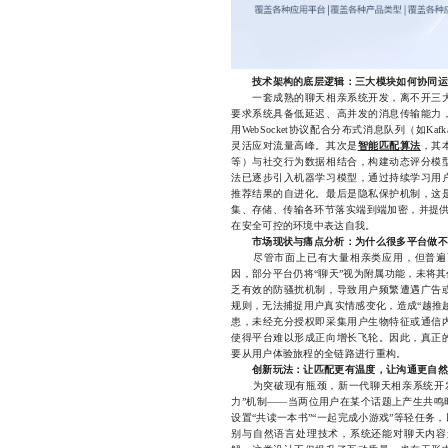
技术架构的底层逻辑：三大模块如何协同运
一套成熟的聊天相亲系统开发，离不开三大
要求系统具备低延迟、高并发的消息传输能力
用WebSocket协议配合分布式消息队列（如
灵活应对流量高峰。其次是
智能匹配算法
，其
等）与社交行为数据相结合，构建动态评分模
法已逐步引入机器学习模型，通过持续学习用
推荐结果的自进化。最后是隐私保护机制，这
集、存储、传输各环节落实端到端加密，并提供“
在安全可控的环境中表达自我。
市场现状与痛点分析：为什么很多平台做不
尽管市面上已有大量相亲类应用，但普遍面
因，部分平台仍将“聊天”视为附属功能，未将
乏有效的防骚扰机制，导致用户频繁遭遇广告
规则，无法捕捉用户真实情感变化，造成“越推
患，未经充分授权即采集用户生物特征或通信
使得平台难以形成正向增长飞轮。因此，真正
要从用户体验旅程的全链路进行重构。
创新玩法：让匹配更有温度，让沟通更自然
为突破现有瓶颈，新一代聊天相亲系统开发
力”机制——当两位用户在某个话题上产生共鸣
设置“共读一本书”“一起完成小游戏”等轻任
别与自然语言处理技术，系统还能对聊天内容