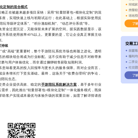
块化定制的混合模式
正在被越来越多项目采纳：采用“轻量部署包+模块化定制”的混
基座，实现快速上线与初期试运行；在此基础上，根据实际使用反
陪玩等级评定体系”、“积分激励机制”、“动态评分系统”等。
资金过度沉淀，又能保留未来扩展的空间。据实践数据显示，该
提升系统使用效率40%以上。更重要的是，它让企业真正掌握主动
制。
可持续
”或“高端”更重要时，整个手游陪玩系统市场也将随之进化。透明
活的模块组合将成为行业标配。这不仅有助于减少信息不对称带来
打磨与用户体验优化，而非通过捆绑销售获取短期利润。
意味着更高的投入回报率与更长久的服务保障。而对企业而言，
续业务增长打下坚实基础。最终，这场关于“收费合理吗”的争论，
的陪玩生态。
类企业提供高效、稳定的
手游陪玩系统解决方案
，基于多年行业
需求，因此推出“轻量部署包+模块化定制”一体化服务模式，既保
帮助客户实现成本最优与体验升级的双重目标，如需了解详情请咨