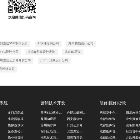
欢迎微信扫码咨询
圳微信SVG制作设计
AI软件定制公司
郑州横幅设计公司
SVG设计公司
北京ip形象设计定制
北京H5开发
州微信公众号开发公司
广州IP形象设计公司
商设计公司
S系统
营销技术开发
装修|报修|贷款
司
多门店商城系统
重庆SEO优化外包
合肥3D建模公司
房抵贷中介公司
旧房改造
重庆APP推广图设计
小说阅读成品软件
昆明AI应用开发公司
西安微信红包封面设计
成都装饰装修公司
企业报修
码
模拟游戏软件源码
苏州展厅体感互动开发
广州公众号平台开发
成都抵押贷款中介公司
设备报修
发
设备巡检小程序开发
深圳互动营销游戏定制
北京淘宝小程序定制
成都抵押贷中介公司
统
物业租赁软件开发
南昌技术营销开发公司
深圳百度竞价优化公司
成都欧式风装修
北欧风装