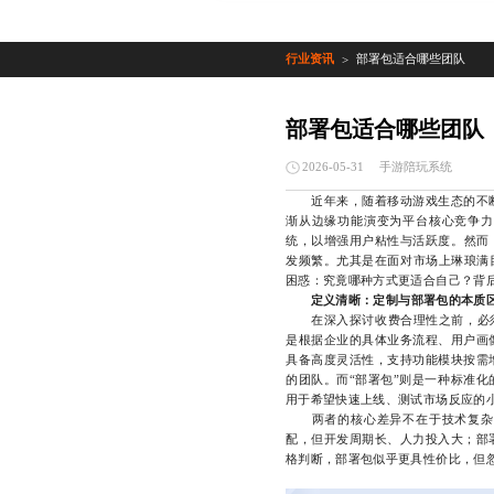
行业资讯
部署包适合哪些团队
>
部署包适合哪些团队
手游陪玩系统
2026-05-31
近年来，随着移动游戏生态的不断
渐从边缘功能演变为平台核心竞争力
统，以增强用户粘性与活跃度。然而
发频繁。尤其是在面对市场上琳琅满目
困惑：究竟哪种方式更适合自己？背
定义清晰：定制与部署包的本质
在深入探讨收费合理性之前，必须先
是根据企业的具体业务流程、用户画
具备高度灵活性，支持功能模块按需
的团队。而“部署包”则是一种标准
用于希望快速上线、测试市场反应的
两者的核心差异不在于技术复杂度
配，但开发周期长、人力投入大；部
格判断，部署包似乎更具性价比，但忽