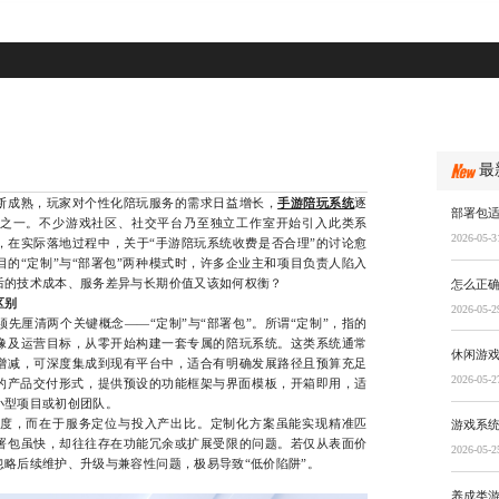
最
成熟，玩家对个性化陪玩服务的需求日益增长，
手游陪玩系统
逐
部署包
之一。不少游戏社区、社交平台乃至独立工作室开始引入此类系
2026-05-3
，在实际落地过程中，关于“手游陪玩系统收费是否合理”的讨论愈
的“定制”与“部署包”两种模式时，许多企业主和项目负责人陷入
后的技术成本、服务差异与长期价值又该如何权衡？
怎么正
区别
2026-05-2
厘清两个关键概念——“定制”与“部署包”。所谓“定制”，指的
像及运营目标，从零开始构建一套专属的陪玩系统。这类系统通常
休闲游
增减，可深度集成到现有平台中，适合有明确发展路径且预算充足
2026-05-2
化的产品交付形式，提供预设的功能框架与界面模板，开箱即用，适
小型项目或初创团队。
，而在于服务定位与投入产出比。定制化方案虽能实现精准匹
游戏系
署包虽快，却往往存在功能冗余或扩展受限的问题。若仅从表面价
2026-05-2
略后续维护、升级与兼容性问题，极易导致“低价陷阱”。
养成类