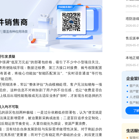
2026-05-2
塔防游
2026-05-2
售后派
2026-05-1
明引发质疑
本地正规
调“低至万元起”的部署包价格，吸引了不少中小型项目关注。
2026-05-1
费用便陆续浮现：数据迁移费、第三方接口对接费、账号权限配置
有甚者，将核心功能如“智能匹配算法”、“实时语音通道”等打包
才能启用。
细清单，常以“整体评估”为由模糊处理。客户无法知晓每一项
总价。这种信息不对称加剧了用户的不信任感，也让“收费是否合
统上线后出现性能瓶颈或无法适应业务扩张时，才发现当初选择的方
投入均不可取
误区包括两种极端：一是过分依赖低价部署包，认为“便宜就是
无法满足新增需求，被迫重新采购或改造；二是盲目追求全定制化，
因后期运营节奏变化，大量功能沦为摆设，资源严重浪费。
：没有结合自身发展阶段与实际需求做理性决策。对于刚起步的
“完美系统”更重要；而对于已有稳定用户基础的企业，则应更注重