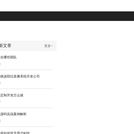
新文章
更多>
适合哪些团队
1
确挑选陪玩直播系统开发公司
9
戏定制开发怎么做
7
统源码实战案例解析
5
游戏如何提升用户粘性