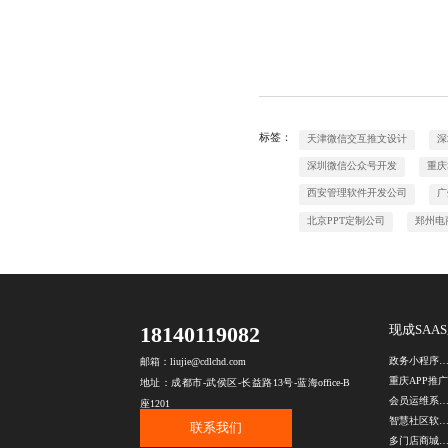
标签：
天津微信交互推文设计
深
深圳微信公众号开发
重庆
西安管理软件开发公司
广
北京PPT定制公司
郑州电
18140119082
现成SAA
政务小程序开发公
邮箱：liujie@cdlchd.com
地址：成都市-武侯区-长益路13号-蓝海office-B
会员运维系统源
座1201
智慧社区软件开
联系我们
多门店商城系