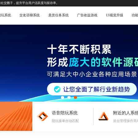
趣社交圈子，提升平台用户活跃度与留存率。
陪玩系统
交友语聊系统
悬赏任务系统
广告收益游戏
UI视觉升级
功
语音陪玩系统
附近的人系
陪玩接单自动匹配
后台管理操作简