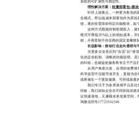
系统的可扩展性与稳定性。
理性解决方案：
轻量部署包+模
针对上述痛点，一种更为务实的策略
合模式。即以低成本部署包作为系统
馈，逐步按需添加特定功能模块，如“
这种方式既能控制初期投入，避免
模式可降低30%以上的初始成本，并
权，不再受制于供应商的固定套餐限
长远影响：推动行业走向透明与
当更多企业意识到“合适”比“便宜
化的定价机制、清晰的功能说明、灵
的纠纷，也能促使服务商专注于产品
从用户角度出发，合理的收费体系
科学选型不仅能节省开支，更能为后
或将催生一个更加健康、可持续发展
我们专注于为各类游戏平台及社交
经验，我们深知企业在不同阶段的真实
证快速落地，又兼顾未来发展空间，
询微信同号17723342546