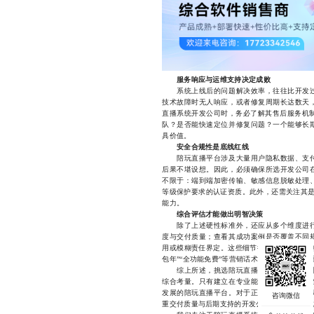
服务响应与运维支持决定成败
系统上线后的问题解决效率，往往比开发过
技术故障时无人响应，或者修复周期长达数天
直播系统开发公司时，务必了解其售后服务机制
队？是否能快速定位并修复问题？一个能够长
具价值。
安全合规性是底线红线
陪玩直播平台涉及大量用户隐私数据、支付
后果不堪设想。因此，必须确保所选开发公司
不限于：端到端加密传输、敏感信息脱敏处理
等级保护要求的认证资质。此外，还需关注其是
能力。
综合评估才能做出明智决策
除了上述硬性标准外，还应从多个维度进行
度与交付质量；查看其成功案例是否覆盖不同
用或模糊责任界定。这些细节往往能在关键时刻
包年”“全功能免费”等营销话术迷惑，真正的高
综上所述，挑选陪玩直播系统开发公司并非
综合考量。只有建立在专业能力与长期合作基
发展的陪玩直播平台。对于正在寻找可靠合作
重交付质量与后期支持的开发公司，才是通往成