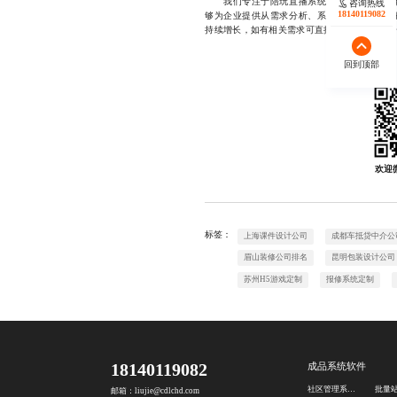
我们专注于陪玩直播系统开发公司领域多年
咨询热线
18140119082
够为企业提供从需求分析、系统设计、开发实
持续增长，如有相关需求可直接联系，微信同号1772
回到顶部
欢迎
标签：
上海课件设计公司
成都车抵贷中介公
眉山装修公司排名
昆明包装设计公司
苏州H5游戏定制
报修系统定制
18140119082
成品系统软件
社区管理系统开发
邮箱：liujie@cdlchd.com