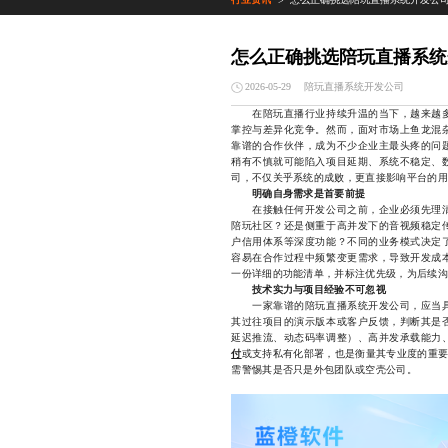
>
怎么正确挑选陪玩直播系统
陪玩直播系统开发公司
2026-05-29
在陪玩直播行业持续升温的当下，越来越多
掌控与差异化竞争。然而，面对市场上鱼龙混
靠谱的合作伙伴，成为不少企业主最头疼的问
稍有不慎就可能陷入项目延期、系统不稳定、
司，不仅关乎系统的成败，更直接影响平台的用
明确自身需求是首要前提
在接触任何开发公司之前，企业必须先理清
陪玩社区？还是侧重于高并发下的音视频稳定
户信用体系等深度功能？不同的业务模式决定
容易在合作过程中频繁变更需求，导致开发成
一份详细的功能清单，并标注优先级，为后续沟
技术实力与项目经验不可忽视
一家靠谱的陪玩直播系统开发公司，应当具
其过往项目的演示版本或客户反馈，判断其是
延迟推流、动态码率调整）、高并发承载能力
付
或支持私有化部署，也是衡量其专业度的重要
需警惕其是否只是外包团队或空壳公司。