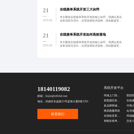
平均降低28%运营成本，客户满意度达95%以上。
21
在线接单系统开发三大诀窍
本文聚焦在线接单系统开发的核心诀窍，强调以真实
2026.06
业务流程为导向，合理选择技术架构，强化数据安全
与权限管理，助力中小企业高效实现数字化转型。
21
在线接单系统开发如何高效落地
本文聚焦在线接单系统开发的核心诀窍，强调以真实
2026.06
业务流程为导向，合理选择技术架构，强化数据安全
与权限管理，助力中小企业高效实现数字化转型。
18140119082
系统开发平台
同城上门回收系统
邮箱：liujie@cdlchd.com
智慧园区软件开发
地址：武侯区长益路13号蓝海大厦B座1201
多品牌商城系统
南昌跑腿系统
联系我们
在线租赁系统源码
智能在线考试软件