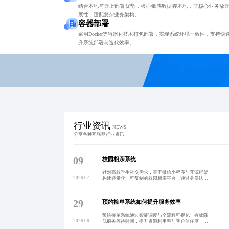
结合本地与云上部署优势，核心敏感数据存本地，非核心业务放
展性，适配复杂业务架构。
容器部署
采用Docker等容器化技术打包部署，实现系统环境一致性，支持
升系统部署与迭代效率。
行业资讯
NEWS
分享各种互联网行业资讯
09
校园相亲系统
针对高校学生社交需求，基于微信小程序与开源框架
2026.07
构建轻量化、可复制的校园相亲平台，通过身份认
证、积分激励与线上线下融合活动，破解冷启动难
题，提升真实互动与用户信任，助力校园社交生态优
化。
29
预约接单系统如何提升服务效率
预约接单系统通过智能调度与全流程可视化，有效降
2026.06
低服务等待时间，提升资源利用率与客户信任度，已
在家政、维修、医疗等行业实现高效运营，助力企业