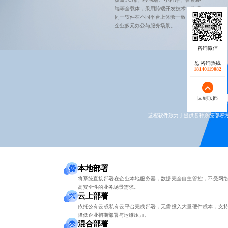
端等全载体，采用跨端开发技术，确保
同一软件在不同平台上体验一致，适配
企业多元办公与服务场景。
咨询热线
18140119082
本地
回到顶部
蓝橙软件致力于提供各种系统部署方
本地部署
将系统直接部署在企业本地服务器，数据完全自主管控，不受网
高安全性的业务场景需求。
云上部署
依托公有云或私有云平台完成部署，无需投入大量硬件成本，支
降低企业初期部署与运维压力。
混合部署