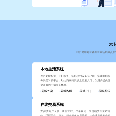
本地
我们精准对应各类垂直场景痛点和
本地生活系统
整合同城配送、上门服务、场地预约等多元功能，搭建本地服
务供需对接平台。助力商家拓展线上流量入口，为用户提供便
捷高效的生活服务体验。
同城外卖
同城跑腿
同城上门
同城配送
在线交易系统
支持多商户入驻、商品管理、订单履约、支付结算全流程操
作。适配零售、批发、服务等多交易场景，为企业搭建安全稳